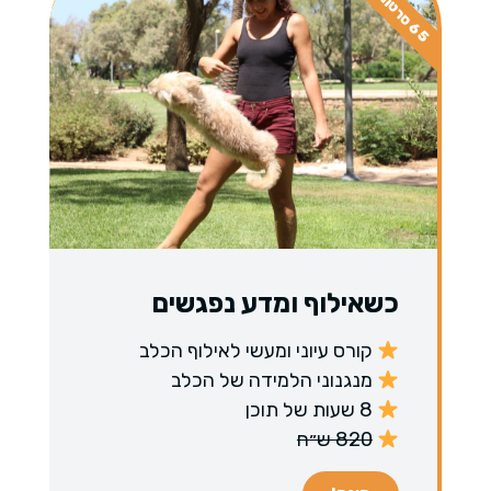
5
ס
ר
ט
ו
נ
י
6
ם
כשאילוף ומדע נפגשים
קורס עיוני ומעשי לאילוף הכלב
מנגנוני הלמידה של הכלב
8 שעות של תוכן
820 ש״ח