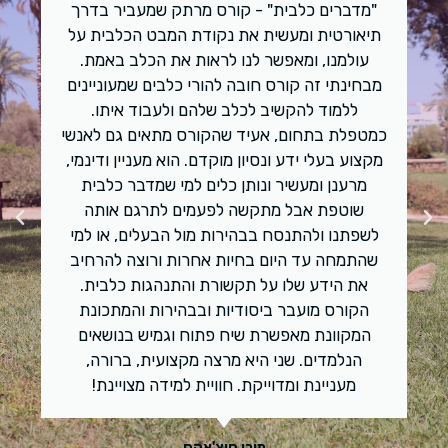
ים כלבית" - קורס מרתק שמעביר בדרך
שני את נהדר
טית ומעשית את נקודת המבט הכלבית על
נו, ומאפשר לנו לראות את הכלב באמת.
הידע שלך ע
י זה קורס חובה להורי כלבים שמעוניינים
וד להקשיב לכלב שלהם ולעבוד איתו.
 בתחום, אעיד שהקורס מתאים גם לאנשי
עלי ידע ונסיון מוקדם. הוא מעניין ודינמי,
ן ומעשיר ונותן כלים למי שמדבר כלבית
פת אבל מתקשה לפעמים לתרגם אותה
 ולהתנסח בבהירות מול הבעלים, או למי
ה עד היום בחיות אחרות ורוצה להרחיב
ידע שלו על תקשורת והתנהגות כלבית.
ס מועבר ביסודיות ובבהירות והמתכונת
ונת מאפשרת שיח פתוח וגמיש בנושאים
מדים. שני היא מרצה מקצועית, ברורה,
יינת ומדוייקת. חוויית למידה מצויינת!
מורן סיצ'אקס