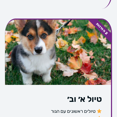
ה
ד
ר
כ
ו
2
ת
טיול א׳ וב׳
טיולים ראשונים עם הגור