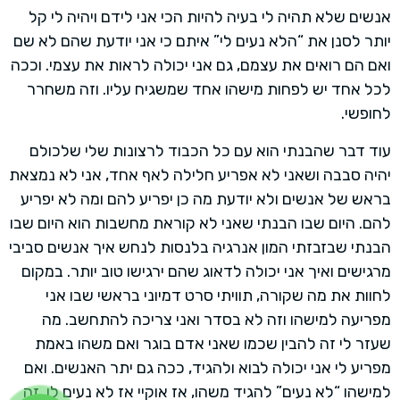
אנשים שלא תהיה לי בעיה להיות הכי אני לידם ויהיה לי קל
יותר לסנן את “הלא נעים לי” איתם כי אני יודעת שהם לא שם
ואם הם רואים את עצמם, גם אני יכולה לראות את עצמי. וככה
לכל אחד יש לפחות מישהו אחד שמשגיח עליו. וזה משחרר
לחופשי.
עוד דבר שהבנתי הוא עם כל הכבוד לרצונות שלי שלכולם
יהיה סבבה ושאני לא אפריע חלילה לאף אחד, אני לא נמצאת
בראש של אנשים ולא יודעת מה כן יפריע להם ומה לא יפריע
להם. היום שבו הבנתי שאני לא קוראת מחשבות הוא היום שבו
הבנתי שבזבזתי המון אנרגיה בלנסות לנחש איך אנשים סביבי
מרגישים ואיך אני יכולה לדאוג שהם ירגישו טוב יותר. במקום
לחוות את מה שקורה, תוויתי סרט דמיוני בראשי שבו אני
מפריעה למישהו וזה לא בסדר ואני צריכה להתחשב. מה
שעזר לי זה להבין שכמו שאני אדם בוגר ואם משהו באמת
מפריע לי אני יכולה לבוא ולהגיד, ככה גם יתר האנשים. ואם
למישהו “לא נעים” להגיד משהו, אז אוקיי אז לא נעים לו. זה