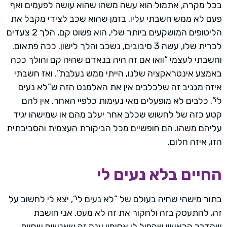
בכל מקרה, אתמול הוא עשה משהו שהוא עושה לפעמים ואף
פעם לא ממש חשבתי עליו. בזמן שהוא שכב לצידי מקבל את
הליטופים המושקעים ביותר שלי, הוא פשוט קם, הלך 2 צעדים
לכרית שלו, עשה 3 סיבובים, נשכב והלך לישון. ככה פתאום.
וחשבתי לעצמי “וואו אם זה היה בנאדם שהיה קם והולך ככה
באמצע אינטראקציה שלנו, הייתי ממש נעלבת”. ואז חשבתי
איזה מגניב זה שלכלבים אין את האלמנט הזה ש”לא נעים
לי”. כלבים לא מופעלים מאי נעימות כלפיי האחר. אין להם
קטע כזה של לחשוש שכלב אחר יעלב מהם או שמישהו יגיד
עליהם משהו. הם חופשיים מכל הביקורת העצמית והסביבתית
הזו, איזה חלום.
החיים בלא נעים לי
בתור מישהי שחיה בעולם של “לא נעים לי”, יצא לי לחשוב על
זה, להתעסק בזה ולחקור את זה לא מעט. אני חושבת
שהדבר הראשון שהפיל לי אסימון ענק זה שאנשים שחיים