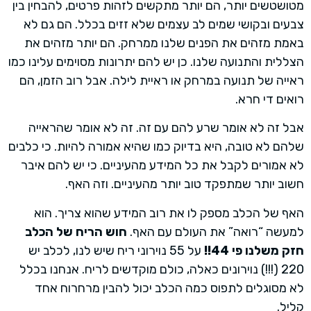
מטושטשים יותר, הם יותר מתקשים לזהות פרטים, להבחין בין
צבעים ובקושי שמים לב עצמים שלא זזים בכלל. הם גם לא
באמת מזהים את הפנים שלנו ממרחק. הם יותר מזהים את
הצללית והתנועה שלנו. כן יש להם יתרונות מסוימים עלינו כמו
ראייה של תנועה במרחק או ראיית לילה. אבל רוב הזמן, הם
רואים די חרא.
אבל זה לא אומר שרע להם עם זה. זה לא אומר שהראייה
שלהם לא טובה, היא בדיוק כמו שהיא אמורה להיות. כי כלבים
לא אמורים לקבל את כל המידע מהעיניים. כי יש להם איבר
חשוב יותר שמתפקד טוב יותר מהעיניים. וזה האף.
האף של הכלב מספק לו את רוב המידע שהוא צריך. הוא
למעשה “רואה” את העולם עם האף.
חוש הריח של הכלב
חזק משלנו פי 44!!
על 55 נוירוני ריח שיש לנו, לכלב יש
220 (!!!) נוירונים כאלה, כולם מוקדשים לריח. אנחנו בכלל
לא מסוגלים לתפוס כמה הכלב יכול להבין מרחרוח אחד
קליל.