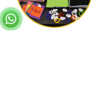
Your cart is empty!
Return to shop
כבר ב2012 נרשמתי להתמחות בבית הספר למרקר טריינינג
שם למדתי לראות את הכלבים כשותפים למסע וזנחתי את
קונספט המנהיגות.
מאז אני חוקרת ולומדת כלים שונים ומגוונים
לעבודה נעימה
ללא כח
, איום וענישה. הלימודים במרקר היו רק התחלת
המסע שלי אל תוך מוחו של הכלב.
זמן קצר לאחר מכן, פתחתי את העסק והפנסיון שלי והתחלתי
באמת להבין מה זה כלבים.